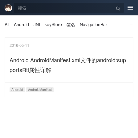
Tog
navi
All
Android
JNI
keyStore
签名
NavigationBar
2016-05-11
Android AndroidManifest.xml文件的android:sup
portsRtl属性详解
Android
AndroidManifest