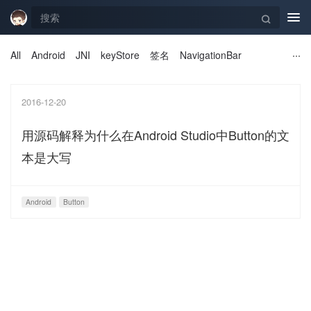
Tog
navi
All
Android
JNI
keyStore
签名
NavigationBar
2016-12-20
用源码解释为什么在Android Studio中Button的文
本是大写
Android
Button