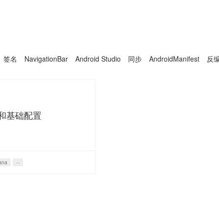
签名
NavigationBar
Android Studio
同步
AndroidManifest
反
ack和基础配置
ana
···