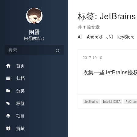
标签: JetBrains
共 1 篇文章
闲蛋
All
Android
JNI
keyStore
闲蛋的笔记
2017-10-10
首页
收集一些JetBrains
归档
分类
JetBrains
IntelliJ IDEA
PyCha
标签
项目
贡献