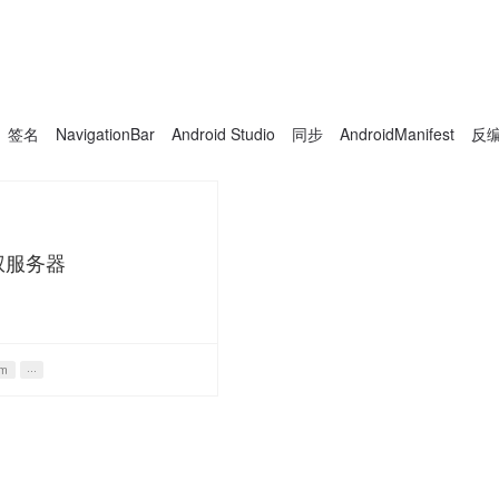
签名
NavigationBar
Android Studio
同步
AndroidManifest
反
授权服务器
rm
···