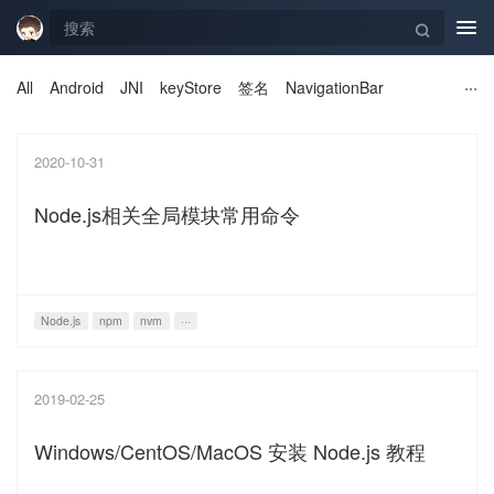
Tog
navi
All
Android
JNI
keyStore
签名
NavigationBar
2020-10-31
Node.js相关全局模块常用命令
Node.js
npm
nvm
···
2019-02-25
Windows/CentOS/MacOS 安装 Node.js 教程