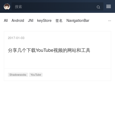
Tog
navi
All
Android
JNI
keyStore
签名
NavigationBar
2017-01-03
分享几个下载YouTube视频的网站和工具
Shadowsocks
YouTube