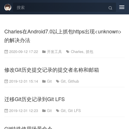
Tog
navi
Charles在Android7.0以上抓包https出现<unknown>
的解决办法
2020-09-12 17:22
开发工具
Charles
,
抓包
修改Git历史提交记录的提交者名称和邮箱
2019-12-31 15:14
Git
Git
,
Github
迁移Git历史记录到Git LFS
2019-12-31 12:23
Git
Git
,
Git LFS
Git特殊使用场景命令