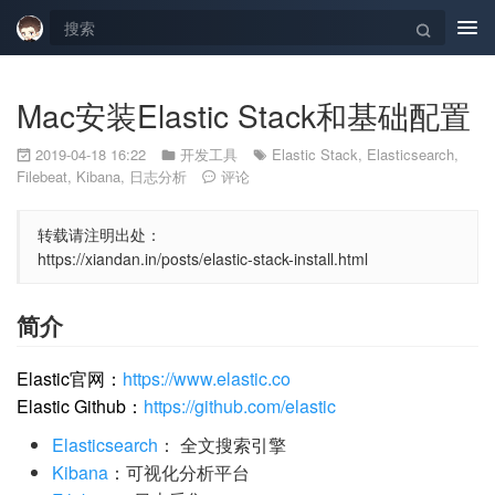
Tog
navi
Mac安装Elastic Stack和基础配置
2019-04-18 16:22
开发工具
Elastic Stack
,
Elasticsearch
,
Filebeat
,
Kibana
,
日志分析
评论
转载请注明出处：
https://xiandan.in/posts/elastic-stack-install.html
简介
Elastic官网：
https://www.elastic.co
Elastic Github：
https://github.com/elastic
Elasticsearch
： 全文搜索引擎
Kibana
：可视化分析平台