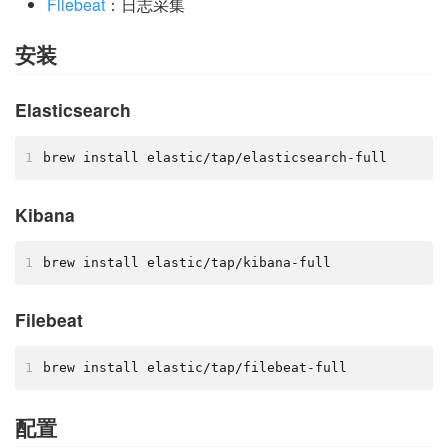
Filebeat
：日志采集
安装
Elasticsearch
1
brew install elastic/tap/elasticsearch-full
Kibana
1
brew install elastic/tap/kibana-full
Filebeat
1
brew install elastic/tap/filebeat-full
配置