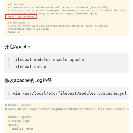
开启Apache
1
filebeat modules enable apache
2
filebeat setup
修改apache的Log路径
1
vim /usr/local/etc/filebeat/modules.d/apache.yml