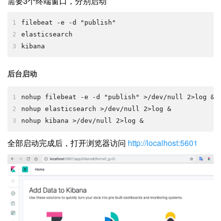
需要3个终端窗口，分别启动
1
filebeat -e -d "publish"
2
elasticsearch
3
kibana
后台启动
1
nohup filebeat -e -d "publish" >/dev/null 2>log &
2
nohup elasticsearch >/dev/null 2>log &
3
nohup kibana >/dev/null 2>log &
全部启动完成后，打开浏览器访问
http://localhost:5601