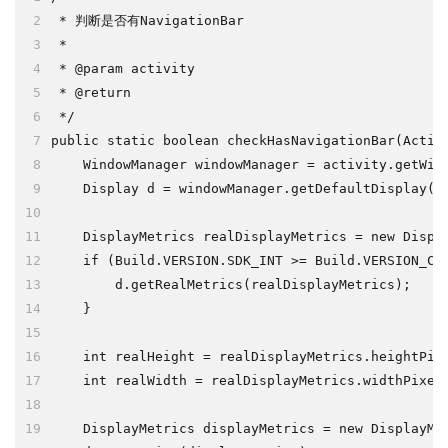
2
 * 判断是否有NavigationBar
3
 *
4
 * @param activity
5
 * @return
6
 */
7
public static boolean checkHasNavigationBar(Activ
8
    WindowManager windowManager = activity.getWin
9
    Display d = windowManager.getDefaultDisplay()
10
11
    DisplayMetrics realDisplayMetrics = new Displ
12
    if (Build.VERSION.SDK_INT >= Build.VERSION_CO
13
        d.getRealMetrics(realDisplayMetrics);
14
    }
15
16
    int realHeight = realDisplayMetrics.heightPix
17
    int realWidth = realDisplayMetrics.widthPixel
18
19
    DisplayMetrics displayMetrics = new DisplayMe