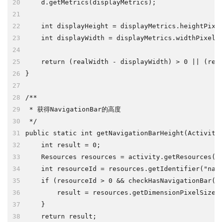
20
    d.getMetrics(displayMetrics);
21
22
    int displayHeight = displayMetrics.heightPixe
23
    int displayWidth = displayMetrics.widthPixels
24
25
    return (realWidth - displayWidth) > 0 || (rea
26
}
27
28
/**
29
 * 获得NavigationBar的高度
30
 */
31
public static int getNavigationBarHeight(Activity
32
    int result = 0;
33
    Resources resources = activity.getResources()
34
    int resourceId = resources.getIdentifier("nav
35
    if (resourceId > 0 && checkHasNavigationBar(a
36
        result = resources.getDimensionPixelSize(
37
    }
38
    return result;