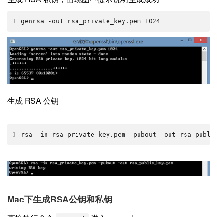
1
genrsa -out rsa_private_key.pem 1024 ​​
​​生成 RSA 公钥
1
rsa -in rsa_private_key.pem -pubout -out rsa_public_key
Mac下生成RSA公钥和私钥