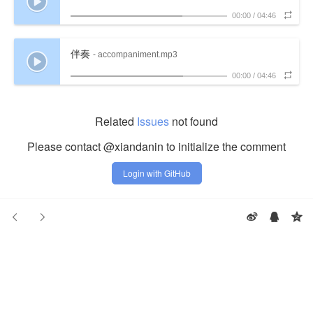
00:00
/
04:46
伴奏
- accompaniment.mp3
00:00
/
04:46
Related
Issues
not found
Please contact @xiandanin to initialize the comment
Login with GitHub