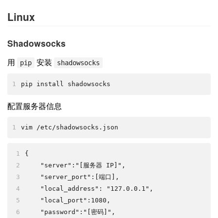
Linux
Shadowsocks
用
安装
pip
shadowsocks
1
pip install shadowsocks
配置服务器信息
1
vim /etc/shadowsocks.json
1
{
2
    "server":"[服务器 IP]",
3
    "server_port":[端口],
4
    "local_address": "127.0.0.1",
5
    "local_port":1080,
6
    "password":"[密码]",