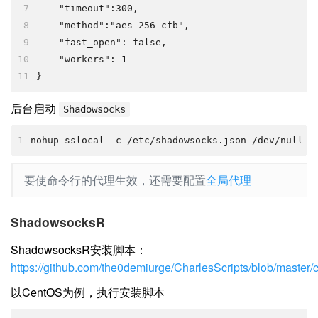
7
    "timeout":300,
8
    "method":"aes-256-cfb",
9
    "fast_open": false,
10
    "workers": 1
11
}
后台启动
Shadowsocks
1
nohup sslocal -c /etc/shadowsocks.json /dev/null 2
要使命令行的代理生效，还需要配置
全局代理
ShadowsocksR
ShadowsocksR安装脚本：
https://github.com/the0demiurge/CharlesScripts/blob/master/c
以CentOS为例，执行安装脚本