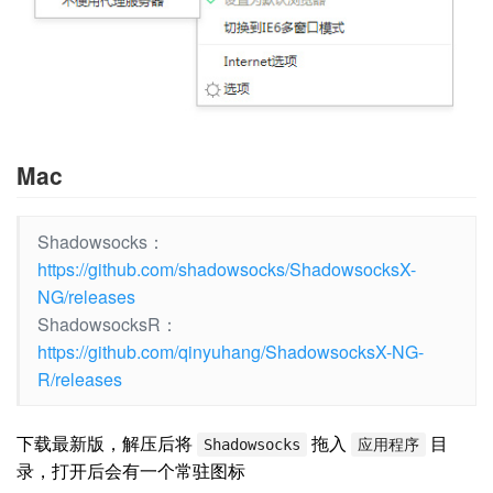
Mac
Shadowsocks：
https://github.com/shadowsocks/ShadowsocksX-
NG/releases
ShadowsocksR：
https://github.com/qinyuhang/ShadowsocksX-NG-
R/releases
下载最新版，解压后将
拖入
目
Shadowsocks
应用程序
录，打开后会有一个常驻图标